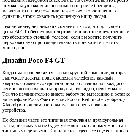
последним телефоном Black Shark. На самом деле, это просто
похоже на упражнение по тонкой настройке брендинга,
маркетинга и предложению некоторых второстепенных
функций, чтобы охватить крошечную нишу людей.
Тем не менее, нет никаких сомнений в том, что для своей
цены F4 GT обеспечивает чертовски приятное впечатление, и
это абсолютно стоящий телефон, если вы хотите получить
первоклассную производительность и не хотите тратить
много денег.
Дизайн Poco F4 GT
Когда смартфон является частью крупной компании, которая
выпускает десятки новых моделей телефонов каждый
квартал, создание совершенно нового дизайна для каждого
регионального варианта продукта, очевидно, невозможно.
Так что неудивительно видеть работу по вырезанию и вставке
на телефоне Poco. Фактически, Poco и Redmi (оба суббренда
Xiaomi) в прошлом часто выпускали очень похожие
устройства.
По большей части это типичная стеклянная прямоугольная
плита, поэтому мы не будем утомлять вас слишком многими
типичными деталями. Тем не менее, здесь все еще есть много