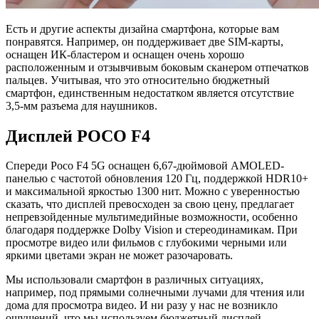
Есть и другие аспекты дизайна смартфона, которые вам
понравятся. Например, он поддерживает две SIM-карты,
оснащен ИК-бластером и оснащен очень хорошо
расположенным и отзывчивым боковым сканером отпечатков
пальцев. Учитывая, что это относительно бюджетный
смартфон, единственным недостатком является отсутствие
3,5-мм разъема для наушников.
Дисплей POCO F4
Спереди Poco F4 5G оснащен 6,67-дюймовой AMOLED-
панелью с частотой обновления 120 Гц, поддержкой HDR10+
и максимальной яркостью 1300 нит. Можно с уверенностью
сказать, что дисплей превосходен за свою цену, предлагает
непревзойденные мультимедийные возможности, особенно
благодаря поддержке Dolby Vision и стереодинамикам. При
просмотре видео или фильмов с глубокими черными или
яркими цветами экран не может разочаровать.
Мы использовали смартфон в различных ситуациях,
например, под прямыми солнечными лучами для чтения или
дома для просмотра видео. И ни разу у нас не возникло
ощущений, что мы используем бюджетный дисплей.