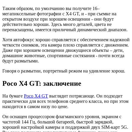
Таким образом, по умолчанию вы получите 16–
мегапиксельные фотографии с X4 GT, и - при съемке на
открытом воздухе при хорошем освещении - они будут
действительно хороши. Здесь много деталей, цвета не
перенасыщены, имеется приличный динамический диапазон.
Хотя автофокус хорошо справляется с обеспечением надежной
четкости снимков, эта камера плохо справляется с движением.
Даже при хорошем освещении движущиеся объекты – дети,
домашние животные, спортивные состязания - почти всегда
будут размытыми.
Говоря о размытии, портретный режим на удивление хорош.
Poco X4 GT: заключение
На бумаге
Poco X4 GT
выглядит потрясающе. Он подходит
практически для всех телефонов среднего класса, но при этом
находится в самом низу по цене.
Он оснащен процессором флагманского уровня, экраном с
частотой 144 Гц, большой батареей, быстрой зарядкой,
хорошей настройкой камеры и поддержкой двух SIM-карт 5G.