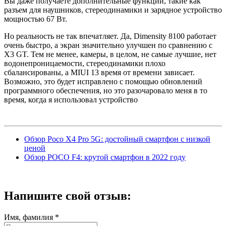
Вы даже получаете дополнительные функции, такие как
разъем для наушников, стереодинамики и зарядное устройство
мощностью 67 Вт.
Но реальность не так впечатляет. Да, Dimensity 8100 работает
очень быстро, а экран значительно улучшен по сравнению с
X3 GT. Тем не менее, камеры, в целом, не самые лучшие, нет
водонепроницаемости, стереодинамики плохо
сбалансированы, а MIUI 13 время от времени зависает.
Возможно, это будет исправлено с помощью обновлений
программного обеспечения, но это разочаровало меня в то
время, когда я использовал устройство
Обзор Poco X4 Pro 5G: достойный смартфон с низкой
ценой
Обзор POCO F4: крутой смартфон в 2022 году
Напишите
свой отзыв:
Имя, фамилия *