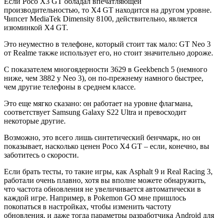
Если Poco X3 GT обладал впечатляющей
производительностью, то X4 GT находится на другом уровне.
Чипсет MediaTek Dimensity 8100, действительно, является
изюминкой X4 GT.
Это неуместно в телефоне, который стоит так мало: GT Neo 3
от Realme также использует его, но стоит значительно дороже.
С показателем многоядерности 3629 в Geekbench 5 (немного
ниже, чем 3882 у Neo 3), он по-прежнему намного быстрее,
чем другие телефоны в среднем классе.
Это еще мягко сказано: он работает на уровне флагмана,
соответствует Samsung Galaxy S22 Ultra и превосходит
некоторые другие.
Возможно, это всего лишь синтетический бенчмарк, но он
показывает, насколько ценен Poco X4 GT – если, конечно, вы
заботитесь о скорости.
Если брать тесты, то такие игры, как Asphalt 9 и Real Racing 3,
работали очень плавно, хотя вы вполне можете обнаружить,
что частота обновления не увеличивается автоматически в
каждой игре. Например, в Pokemon GO мне пришлось
покопаться в настройках, чтобы изменить частоту
обновления, и даже тогда параметры разработчика Android для