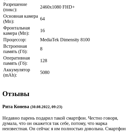
Разрешение
2460x1080 FHD+
(пикс):
Основная камера
64
(Мп):
Фронтальная
16
камера (Мп):
Процессор:
MediaTek Dimensity 8100
Встроенная
8
память (Гб):
Оперативная
128
память (Гб):
Аккумулятор
5080
(mAh):
Отзывы
Рита Конева
(30.08.2022, 09:23)
Недавно парень подарил такой смартфон. Честно говоря,
думала, что он окажется так себе, потому, что марка
неизвестная. Он сейчас я им полностью довольна. Смартфон